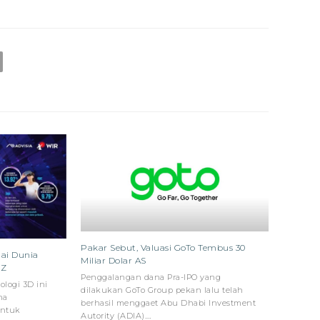
Pakar Sebut, Valuasi GoTo Tembus 30
ai Dunia
Miliar Dolar AS
 Z
Penggalangan dana Pra-IPO yang
ologi 3D ini
dilakukan GoTo Group pekan lalu telah
na
berhasil menggaet Abu Dhabi Investment
untuk
Autority (ADIA).…