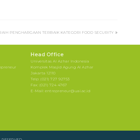
RAIH PENGHARGAAN TERBAIK KATEGORI FOOD SECURITY
Head Office
Universitas Al Azhar Indonesia
repreneur
Komplek Masjid Agung Al Azhar
Jakarta 12110
Telp: (021) 727 92753
Fax: (021) 724 4767
E-Mail: entrepreneur@uai.ac.id
S RESERVED