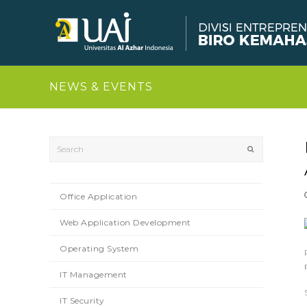
NEWS & EVENTS
Search
Submit
Office Application
Web Application Development
Operating System
IT Management
IT Security