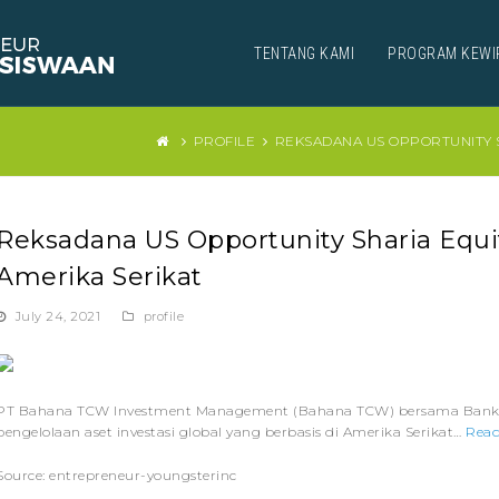
TENTANG KAMI
PROGRAM KEWI
PROFILE
REKSADANA US OPPORTUNITY S
Reksadana US Opportunity Sharia Equ
Amerika Serikat
July 24, 2021
profile
PT Bahana TCW Investment Management (Bahana TCW) bersama Bank DB
pengelolaan aset investasi global yang berbasis di Amerika Serikat…
Read
Source: entrepreneur-youngsterinc