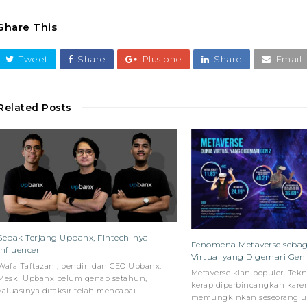
Share This
Tweet
Share
Plus one
Share
Email
Related Posts
Sepak Terjang Upbanx, Fintech-nya
Fenomena Metaverse sebag
Influencer
Virtual yang Digemari Gen
Wafa Taftazani, pendiri dan CEO Upbanx.
Metaverse kian populer. Tekn
Meski Upbanx belum genap setahun,
kerap diperbincangkan kare
valuasinya ditaksir telah mencapai…
memungkinkan seseorang 