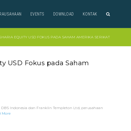
RAUSAHAAN
EVENTS
DOWNLOAD
KONTAK
HARIA EQUITY USD FOKUS PADA SAHAM AMERIKA SERIKAT
ity USD Fokus pada Saham
S Indonesia dan Franklin Templeton Ltd, perusahaan
 More