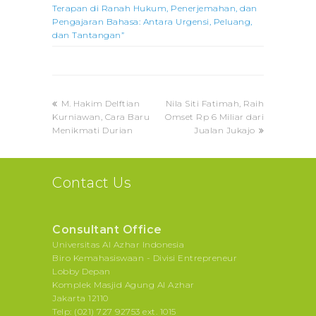
Terapan di Ranah Hukum, Penerjemahan, dan
Pengajaran Bahasa: Antara Urgensi, Peluang,
dan Tantangan”
previous
next
M. Hakim Delftian
Nila Siti Fatimah, Raih
post:
post:
Kurniawan, Cara Baru
Omset Rp 6 Miliar dari
Menikmati Durian
Jualan Jukajo
Contact Us
Consultant Office
Universitas Al Azhar Indonesia
Biro Kemahasiswaan - Divisi Entrepreneur
Lobby Depan
Komplek Masjid Agung Al Azhar
Jakarta 12110
Telp: (021) 727 92753 ext. 1015