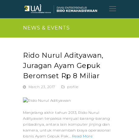
Open
Mobil
Menu
NEWS & EVENTS
Rido Nurul Adityawan,
Juragan Ayam Gepuk
Beromset Rp 8 Miliar
March 23, 2017
profile
Menjelang akhir tahun 2013, Rido Nurul
Adityawan terpaksa menjual barang-barang
pribadinya, antara lain komputer jinjing dan
kamera, untuk menambah biaya operasional
bisnis Ayam Gepuk Pak…
Read More