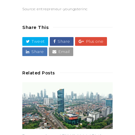
Source: entrepreneur-youngsterinc
Share This
Tweet
Share
Plus one
Share
Email
Related Posts