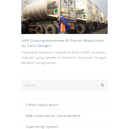
IMIP Dukung Kemenkes RI Penuhi Kebutuhan
Iso Tank Oksigen
Indonesia Morowali Industrial Park (IMIP), kawasan
industri yang berada di Morowali, Sulawesi Tengah
berbasis pengolahan…
Search
Submit
Office Application
Web Application Development
Operating System