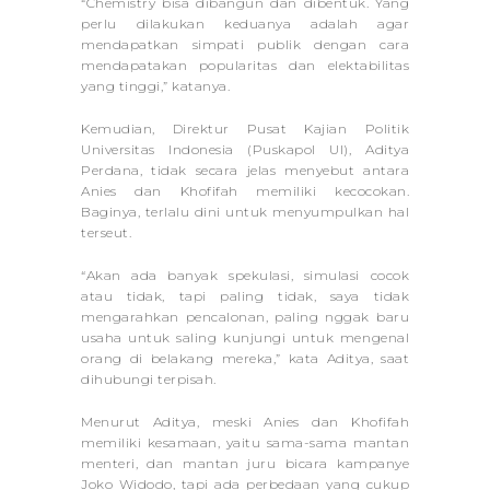
“Chemistry bisa dibangun dan dibentuk. Yang
perlu dilakukan keduanya adalah agar
mendapatkan simpati publik dengan cara
mendapatakan popularitas dan elektabilitas
yang tinggi,” katanya.
Kemudian, Direktur Pusat Kajian Politik
Universitas Indonesia (Puskapol UI), Aditya
Perdana, tidak secara jelas menyebut antara
Anies dan Khofifah memiliki kecocokan.
Baginya, terlalu dini untuk menyumpulkan hal
terseut.
“Akan ada banyak spekulasi, simulasi cocok
atau tidak, tapi paling tidak, saya tidak
mengarahkan pencalonan, paling nggak baru
usaha untuk saling kunjungi untuk mengenal
orang di belakang mereka,” kata Aditya, saat
dihubungi terpisah.
Menurut Aditya, meski Anies dan Khofifah
memiliki kesamaan, yaitu sama-sama mantan
menteri, dan mantan juru bicara kampanye
Joko Widodo, tapi ada perbedaan yang cukup