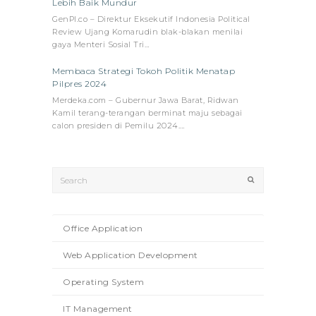
Lebih Baik Mundur
GenPI.co – Direktur Eksekutif Indonesia Political
Review Ujang Komarudin blak-blakan menilai
gaya Menteri Sosial Tri…
Membaca Strategi Tokoh Politik Menatap
Pilpres 2024
Merdeka.com – Gubernur Jawa Barat, Ridwan
Kamil terang-terangan berminat maju sebagai
calon presiden di Pemilu 2024.…
Search
Submit
Office Application
Web Application Development
Operating System
IT Management