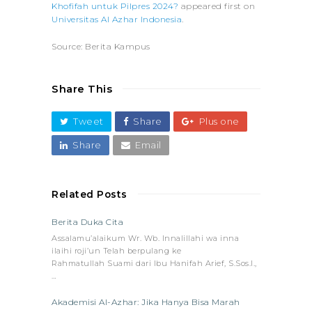
Khofifah untuk Pilpres 2024?
appeared first on
Universitas Al Azhar Indonesia
.
Source: Berita Kampus
Share This
Tweet
Share
Plus one
Share
Email
Related Posts
Berita Duka Cita
Assalamu’alaikum Wr. Wb. Innalillahi wa inna
ilaihi roji’un Telah berpulang ke
Rahmatullah Suami dari Ibu Hanifah Arief, S.Sos.I.,
…
Akademisi Al-Azhar: Jika Hanya Bisa Marah