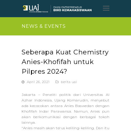
Open
Mobil
Menu
NEWS & EVENTS
Seberapa Kuat Chemistry
Anies-Khofifah untuk
Pilpres 2024?
April 26, 2021
berita uai
Jakarta – Peneliti politik dari Universitas Al
Azhar Indonesia, Ujang Komarudin, menyebut
ada kecocokan antara Anies Baswedan dengan
Khofifah Indar Parawansa. Namun, Anies pun
akan berkomunikasi dengan berbagai tokoh
lainnya.
“Anies masih akan terus keliling-keliling. Dan itu