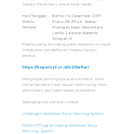
Swasta (Terlampir) untuk hadir pada:
Hari/Tanggal
:
Kamis / 14 Desember 2017
Waktu
:
Pukul 08.30 s.d. Selesai
Tempat
:
Ruang Ki Hajar Dewantara
Lantai 2 Kantor Kopertis
Wilayah III
Peserta yang diundang pada kegiatan ini wajib
melakukan pendaftaran melalui tautan
berikut:
https://kopertis3.or.id/v2/daftar/
Mengingat pentingnya acara tersebut, kami
harap Saudara hadir sesuai waktu yang telah
ditentukan dan tidak dapat diwakilkan.
Selengkapnya silahkan unduh :
Undangan Sosialisasi Early Warning System
Daftar PTS yg diundang Sosialisasi Early
Warning System