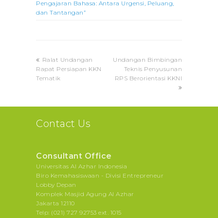
Pengajaran Bahasa: Antara Urgensi, Peluang,
dan Tantangan”
previous
next
Ralat Undangan
Undangan Bimbingan
post:
post:
Rapat Persiapan KKN
Teknis Penyusunan
Tematik
RPS Berorientasi KKNI
Contact Us
Consultant Office
Universitas Al Azhar Indonesia
Biro Kemahasiswaan - Divisi Entrepreneur
Lobby Depan
Komplek Masjid Agung Al Azhar
Jakarta 12110
Telp: (021) 727 92753 ext. 1015