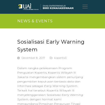
Open
Mobil
Menu
NEWS & EVENTS
Sosialisasi Early Warning
System
December 8, 2017
kopertis3
Dalam rangka pelaksanaan Program
Penguatan Kopertis, Kopertis Wilayah III
Jakarta mengembangkan sistem penunjang
pengambilan keputusan berbasis data dan
informasi sebagai
Early Warning System
.
Terkait hal tersebut Kopertis Wilayah III
menyelenggarakan Sosialisasi
Early Warning
System
, dengan hormat kami
mengundang Pimpinan Perguruan Tinggi