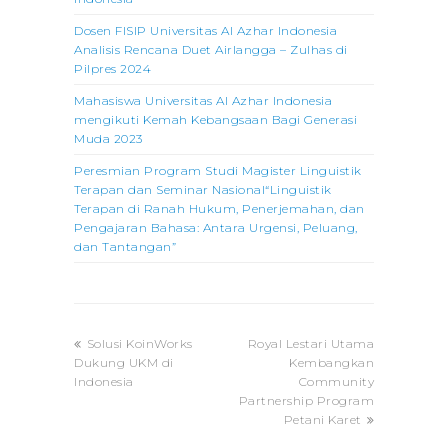
Dosen FISIP Universitas Al Azhar Indonesia
Analisis Rencana Duet Airlangga – Zulhas di
Pilpres 2024
Mahasiswa Universitas Al Azhar Indonesia
mengikuti Kemah Kebangsaan Bagi Generasi
Muda 2023
Peresmian Program Studi Magister Linguistik
Terapan dan Seminar Nasional“Linguistik
Terapan di Ranah Hukum, Penerjemahan, dan
Pengajaran Bahasa: Antara Urgensi, Peluang,
dan Tantangan”
previous
next
Solusi KoinWorks
Royal Lestari Utama
post:
post:
Dukung UKM di
Kembangkan
Indonesia
Community
Partnership Program
Petani Karet