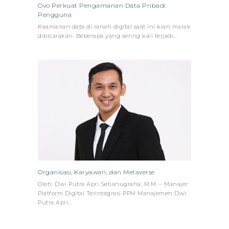
Ovo Perkuat Pengamanan Data Pribadi
Pengguna
Keamanan data di ranah digital saat ini kian marak
dibicarakan. Beberapa yang sering kali terjadi…
Organisasi, Karyawan, dan Metaverse
Oleh: Dwi Putra Apri Setianugraha, M.M. – Manajer
Platform Digital Terintegrasi PPM Manajemen Dwi
Putra Apri…