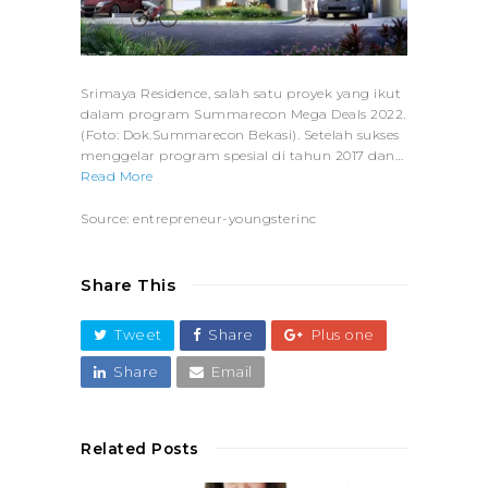
Srimaya Residence, salah satu proyek yang ikut
dalam program Summarecon Mega Deals 2022.
(Foto: Dok.Summarecon Bekasi). Setelah sukses
menggelar program spesial di tahun 2017 dan…
Read More
Source: entrepreneur-youngsterinc
Share This
Tweet
Share
Plus one
Share
Email
Related Posts