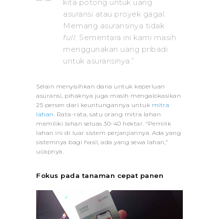
kita potong untuk uang
asuransi atau proyek gagal.
Memang asuransinya tidak
full.
Sementara ini kami masih
menggunakan uang pribadi
untuk asuransinya.”
Selain menyisihkan dana untuk keperluan
asuransi, pihaknya juga masih mengalokasikan
25 persen dari keuntungannya untuk
mitra
lahan
. Rata-rata, satu orang mitra lahan
memiliki lahan seluas 30-40 hektar. “Pemilik
lahan ini di luar sistem perjanjiannya. Ada yang
sistemnya bagi hasil, ada yang sewa lahan,”
ucapnya.
Fokus pada tanaman cepat panen