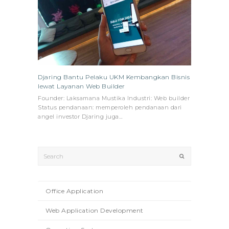
Djaring Bantu Pelaku UKM Kembangkan Bisnis
lewat Layanan Web Builder
Founder: Laksamana Mustika Industri: Web builder
Status pendanaan: memperoleh pendanaan dari
angel investor Djaring juga…
Search
Submit
Office Application
Web Application Development