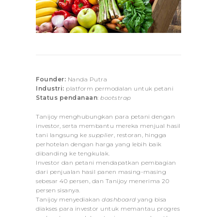
Founder:
Nanda Putra
Industri:
platform permodalan untuk petani
Status pendanaan
:
bootstrap
Tanijoy menghubungkan para petani dengan
investor, serta membantu mereka menjual hasil
tani langsung ke
supplier
, restoran, hingga
perhotelan dengan harga yang lebih baik
dibanding ke tengkulak.
Investor dan petani mendapatkan pembagian
dari penjualan hasil panen masing-masing
sebesar 40 persen, dan Tanijoy menerima 20
persen sisanya.
Tanijoy menyediakan
dashboard
yang bisa
diakses para investor untuk memantau progres