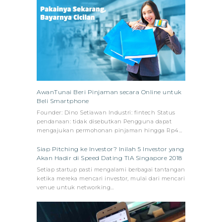
AwanTunai Beri Pinjaman secara Online untuk
Beli Smartphone
Founder: Dino Setiawan Industri: fintech Status
pendanaan: tidak disebutkan Pengguna dapat
mengajukan permohonan pinjaman hingga Rp4…
Siap Pitching ke Investor? Inilah 5 Investor yang
Akan Hadir di Speed Dating TIA Singapore 2018
Setiap startup pasti mengalami berbagai tantangan
ketika mereka mencari investor, mulai dari mencari
venue untuk networking…