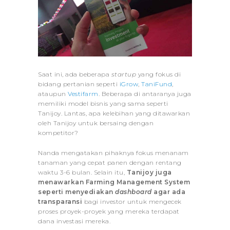
Saat ini, ada beberapa
startup
yang fokus di
bidang pertanian seperti
iGrow
,
TaniFund
,
ataupun
Vestifarm
. Beberapa di antaranya juga
memiliki model bisnis yang sama seperti
Tanijoy. Lantas, apa kelebihan yang ditawarkan
oleh Tanijoy untuk bersaing dengan
kompetitor?
Nanda mengatakan pihaknya fokus menanam
tanaman yang cepat panen dengan rentang
waktu 3-6 bulan. Selain itu,
Tanijoy juga
menawarkan Farming Management System
seperti menyediakan
dashboard
agar ada
transparansi
bagi investor untuk mengecek
proses proyek-proyek yang mereka terdapat
dana investasi mereka.