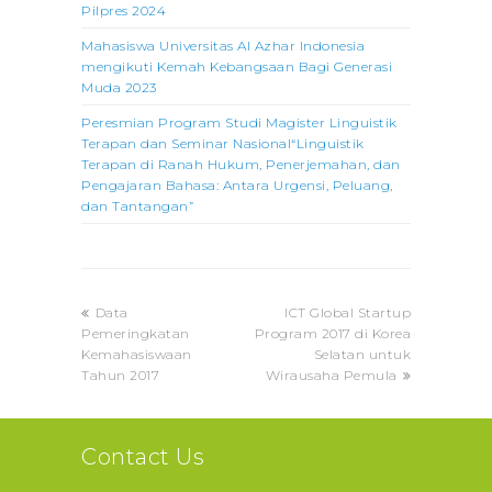
Pilpres 2024
Mahasiswa Universitas Al Azhar Indonesia
mengikuti Kemah Kebangsaan Bagi Generasi
Muda 2023
Peresmian Program Studi Magister Linguistik
Terapan dan Seminar Nasional“Linguistik
Terapan di Ranah Hukum, Penerjemahan, dan
Pengajaran Bahasa: Antara Urgensi, Peluang,
dan Tantangan”
previous
next
Data
ICT Global Startup
post:
post:
Pemeringkatan
Program 2017 di Korea
Kemahasiswaan
Selatan untuk
Tahun 2017
Wirausaha Pemula
Contact Us