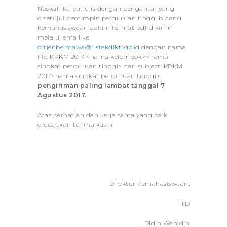
Naskah karya tulis dengan pengantar yang
disetujui pemimpin perguruan tinggi bidang
kemahasiswaan dalam format pdf dikirim
melalui email ke
ditjenbelmawa@ristekdikti.go.id
dengan nama
file: KPKM 2017 <nama kelompok><nama
singkat perguruan tinggi> dan subject: KPKM
2017<nama singkat perguruan tinggi>,
pengiriman
paling lambat tanggal 7
Agustus 2017.
Atas perhatian dan kerja sama yang baik
diucapkan terima kasih.
Direktur Kemahasiswaan,
TTD
Didin Wahidin