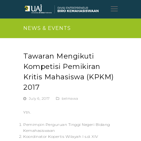
Open
Mobil
Menu
NEWS & EVENTS
Tawaran Mengikuti
Kompetisi Pemikiran
Kritis Mahasiswa (KPKM)
2017
July 6, 2017
belmawa
Yth.
Pemimpin Perguruan Tinggi Negeri Bidang
Kemahasiswaan
Koordinator Kopertis Wilayah I s.d. XIV