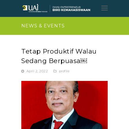
Open
Mobil
Menu
NEWS & EVENTS
Tetap Produktif Walau
Sedang Berpuasa￼
April 2, 2022
profile