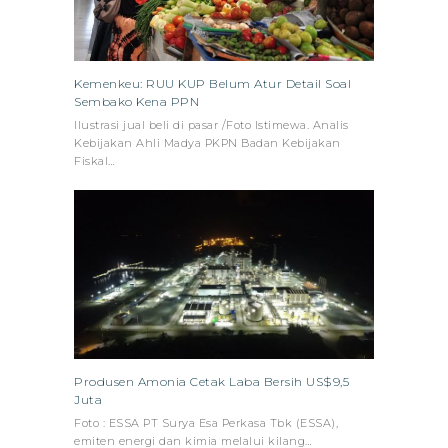
Kemenkeu: RUU KUP Belum Atur Detail Soal
Sembako Kena PPN
Ilustrasi jual beli di pasar /Foto Istimewa. Analis
Kebijakan Ahli Madya PKPN Badan Kebijakan
Fiskal…
Produsen Amonia Cetak Laba Bersih US$9,5
Juta
Foto : ESSA PT Surya Esa Perkasa Tbk (ESSA),
emiten energi dan kimia melalui kilang…