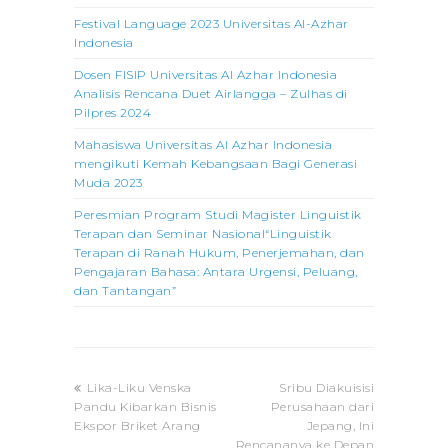
Festival Language 2023 Universitas Al-Azhar
Indonesia
Dosen FISIP Universitas Al Azhar Indonesia
Analisis Rencana Duet Airlangga – Zulhas di
Pilpres 2024
Mahasiswa Universitas Al Azhar Indonesia
mengikuti Kemah Kebangsaan Bagi Generasi
Muda 2023
Peresmian Program Studi Magister Linguistik
Terapan dan Seminar Nasional“Linguistik
Terapan di Ranah Hukum, Penerjemahan, dan
Pengajaran Bahasa: Antara Urgensi, Peluang,
dan Tantangan”
previous
next
Lika-Liku Venska
Sribu Diakuisisi
post:
post:
Pandu Kibarkan Bisnis
Perusahaan dari
Ekspor Briket Arang
Jepang, Ini
Rencananya ke Depan