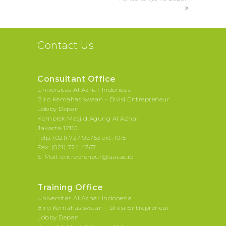
Contact Us
Consultant Office
Universitas Al Azhar Indonesia
Biro Kemahasiswaan - Divisi Entrepreneur
Lobby Depan
Komplek Masjid Agung Al Azhar
Jakarta 12110
Telp: (021) 727 92753 ext. 1015
Fax: (021) 724 4767
E-Mail: entrepreneur@uai.ac.id
Training Office
Universitas Al Azhar Indonesia
Biro Kemahasiswaan - Divisi Entrepreneur
Lobby Depan