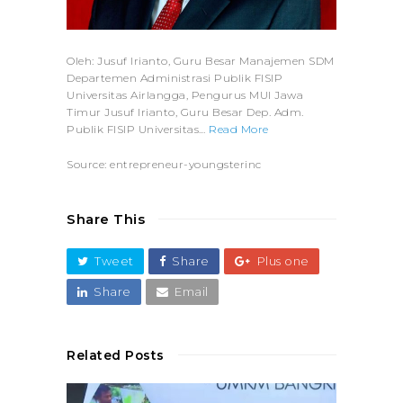
Oleh: Jusuf Irianto, Guru Besar Manajemen SDM
Departemen Administrasi Publik FISIP
Universitas Airlangga, Pengurus MUI Jawa
Timur Jusuf Irianto, Guru Besar Dep. Adm.
Publik FISIP Universitas…
Read More
Source: entrepreneur-youngsterinc
Share This
Tweet
Share
Plus one
Share
Email
Related Posts