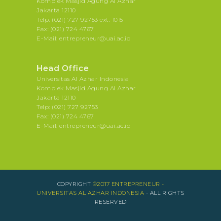
Komplek Masjid Agung Al Azhar
Jakarta 12110
Telp: (021) 727 92753 ext. 1015
Fax: (021) 724 4767
E-Mail: entrepreneur@uai.ac.id
Head Office
Universitas Al Azhar Indonesia
Komplek Masjid Agung Al Azhar
Jakarta 12110
Telp: (021) 727 92753
Fax: (021) 724 4767
E-Mail: entrepreneur@uai.ac.id
COPYRIGHT
©2017 ENTREPRENEUR -
UNIVERSITAS AL AZHAR INDONESIA
- ALL RIGHTS
RESERVED