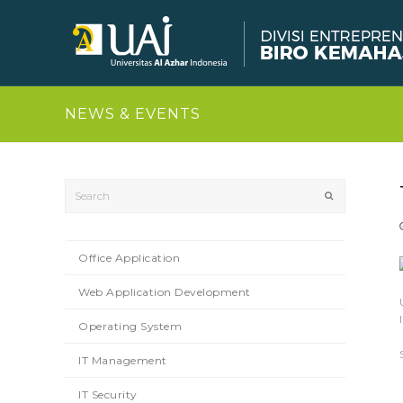
NEWS & EVENTS
Search
Submit
Office Application
Web Application Development
Operating System
IT Management
IT Security