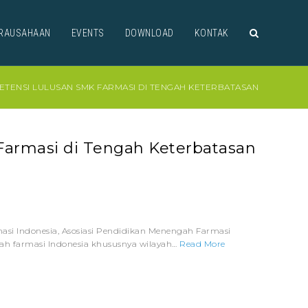
RAUSAHAAN
EVENTS
DOWNLOAD
KONTAK
ETENSI LULUSAN SMK FARMASI DI TENGAH KETERBATASAN
armasi di Tengah Keterbatasan
i Indonesia, Asosiasi Pendidikan Menengah Farmasi
ah farmasi Indonesia khususnya wilayah…
Read More