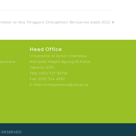
rbesar di Asia Tenggara Ditargetkan Beroperasi pada 2022
Head Office
Universitas Al Azhar Indonesia
repreneur
Komplek Masjid Agung Al Azhar
Jakarta 12110
Telp: (021) 727 92753
Fax: (021) 724 4767
E-Mail: entrepreneur@uai.ac.id
S RESERVED