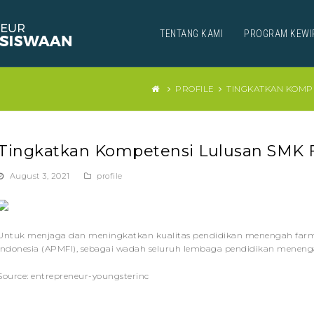
TENTANG KAMI
PROGRAM KEWI
PROFILE
TINGKATKAN KOMP
Tingkatkan Kompetensi Lulusan SMK F
August 3, 2021
profile
Untuk menjaga dan meningkatkan kualitas pendidikan menengah farmas
Indonesia (APMFI), sebagai wadah seluruh lembaga pendidikan meneng
Source: entrepreneur-youngsterinc