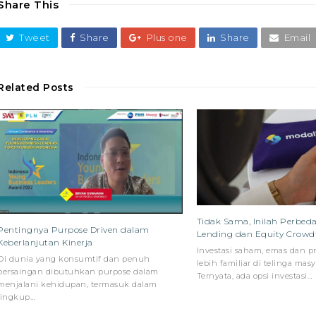
Share This
Tweet
Share
Plus one
Share
Email
Related Posts
Tidak Sama, Inilah Perbe
Pentingnya Purpose Driven dalam
Lending dan Equity Crowd
Keberlanjutan Kinerja
Investasi saham, emas dan p
Di dunia yang konsumtif dan penuh
lebih familiar di telinga masy
persaingan dibutuhkan purpose dalam
Ternyata, ada opsi investasi…
menjalani kehidupan, termasuk dalam
lingkup…