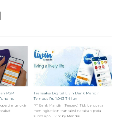
daan P2P
Transaksi Digital Livin Bank Mandiri
funding
Tembus Rp 1.043 Triliun
roperti mungkin
PT Bank Mandiri (Persero) Tbk berupaya
arakat.
meningkatkan transaksi nasabah pada
super app Livin’ by Mandiri.…