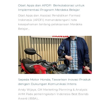
Obat Apps dan APDFI Berkolaborasi untuk
Implementasi Program Merdeka Belajar
Obat Apps dan Asosiasi Pendidikan Farmasi
Indonesia (APDFI) menandatangani nota
kesepahaman tentang pelaksanaan Merdeka
Belajar…
Sepeda Motor Honda, Tawarkan Inovasi Produk
dengan Dukungan Komunikasi Intens
Andy Wijaya, GM Marketing Planning & Analysis
AHM Pada pemeringkatan Indonesia Best Brands
Award (IBBA)…