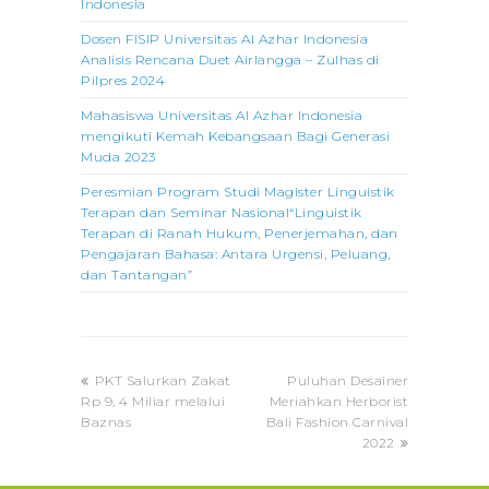
Indonesia
Dosen FISIP Universitas Al Azhar Indonesia
Analisis Rencana Duet Airlangga – Zulhas di
Pilpres 2024
Mahasiswa Universitas Al Azhar Indonesia
mengikuti Kemah Kebangsaan Bagi Generasi
Muda 2023
Peresmian Program Studi Magister Linguistik
Terapan dan Seminar Nasional“Linguistik
Terapan di Ranah Hukum, Penerjemahan, dan
Pengajaran Bahasa: Antara Urgensi, Peluang,
dan Tantangan”
previous
next
PKT Salurkan Zakat
Puluhan Desainer
post:
post:
Rp 9, 4 Miliar melalui
Meriahkan Herborist
Baznas
Bali Fashion Carnival
2022