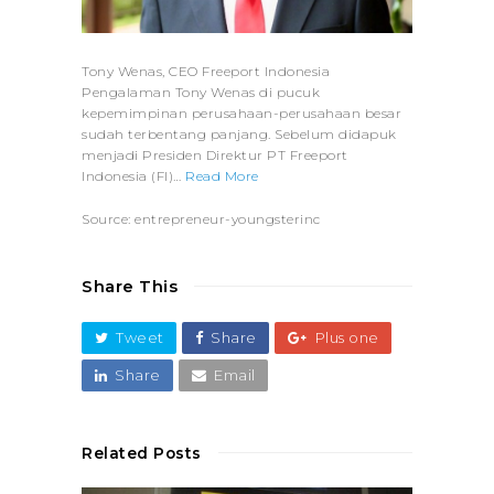
Tony Wenas, CEO Freeport Indonesia
Pengalaman Tony Wenas di pucuk
kepemimpinan perusahaan-perusahaan besar
sudah terbentang panjang. Sebelum didapuk
menjadi Presiden Direktur PT Freeport
Indonesia (FI)…
Read More
Source: entrepreneur-youngsterinc
Share This
Tweet
Share
Plus one
Share
Email
Related Posts