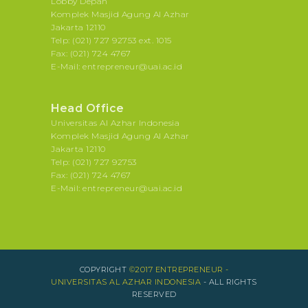
Lobby Depan
Komplek Masjid Agung Al Azhar
Jakarta 12110
Telp: (021) 727 92753 ext. 1015
Fax: (021) 724 4767
E-Mail: entrepreneur@uai.ac.id
Head Office
Universitas Al Azhar Indonesia
Komplek Masjid Agung Al Azhar
Jakarta 12110
Telp: (021) 727 92753
Fax: (021) 724 4767
E-Mail: entrepreneur@uai.ac.id
COPYRIGHT
©2017 ENTREPRENEUR -
UNIVERSITAS AL AZHAR INDONESIA
- ALL RIGHTS
RESERVED