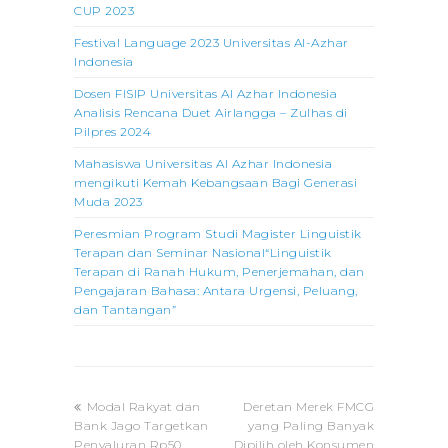
CUP 2023
Festival Language 2023 Universitas Al-Azhar
Indonesia
Dosen FISIP Universitas Al Azhar Indonesia
Analisis Rencana Duet Airlangga – Zulhas di
Pilpres 2024
Mahasiswa Universitas Al Azhar Indonesia
mengikuti Kemah Kebangsaan Bagi Generasi
Muda 2023
Peresmian Program Studi Magister Linguistik
Terapan dan Seminar Nasional“Linguistik
Terapan di Ranah Hukum, Penerjemahan, dan
Pengajaran Bahasa: Antara Urgensi, Peluang,
dan Tantangan”
previous
next
Modal Rakyat dan
Deretan Merek FMCG
post:
post:
Bank Jago Targetkan
yang Paling Banyak
Penyaluran Rp50
Dipilih oleh Konsumen