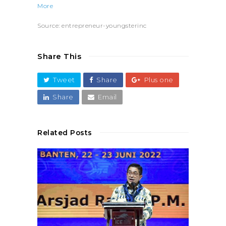
More
Source: entrepreneur-youngsterinc
Share This
Tweet
Share
Plus one
Share
Email
Related Posts