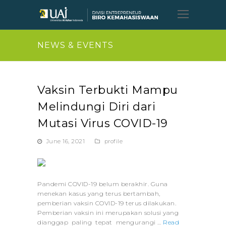
Open
Mobil
Menu
NEWS & EVENTS
Vaksin Terbukti Mampu
Melindungi Diri dari
Mutasi Virus COVID-19
June 16, 2021
profile
Pandemi COVID-19 belum berakhir. Guna
menekan kasus yang terus bertambah,
pemberian vaksin COVID-19 terus dilakukan.
Pemberian vaksin ini merupakan solusi yang
dianggap paling tepat mengurangi …
Read