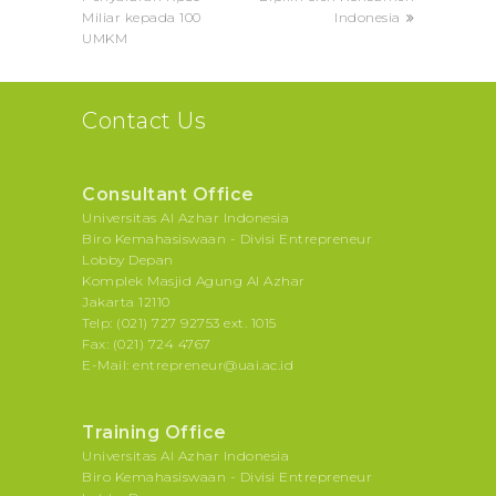
Miliar kepada 100
Indonesia
UMKM
Contact Us
Consultant Office
Universitas Al Azhar Indonesia
Biro Kemahasiswaan - Divisi Entrepreneur
Lobby Depan
Komplek Masjid Agung Al Azhar
Jakarta 12110
Telp: (021) 727 92753 ext. 1015
Fax: (021) 724 4767
E-Mail: entrepreneur@uai.ac.id
Training Office
Universitas Al Azhar Indonesia
Biro Kemahasiswaan - Divisi Entrepreneur