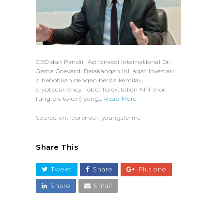
CEO dan Pendiri Astronacci International Dr.
Gema Goeyardi Belakangan ini jagat investasi
dihebohkan dengan berita kemilau
cryptocurrency, robot forex, token NFT (non
fungible token) yang…
Read More
Source: entrepreneur-youngsterinc
Share This
Tweet
Share
Plus one
Share
Email