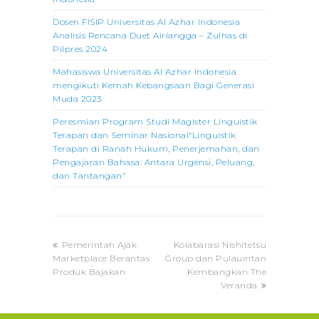
Dosen FISIP Universitas Al Azhar Indonesia
Analisis Rencana Duet Airlangga – Zulhas di
Pilpres 2024
Mahasiswa Universitas Al Azhar Indonesia
mengikuti Kemah Kebangsaan Bagi Generasi
Muda 2023
Peresmian Program Studi Magister Linguistik
Terapan dan Seminar Nasional“Linguistik
Terapan di Ranah Hukum, Penerjemahan, dan
Pengajaran Bahasa: Antara Urgensi, Peluang,
dan Tantangan”
previous
next
Pemerintah Ajak
Kolabarasi Nishitetsu
post:
post:
Marketplace Berantas
Group dan Pulauintan
Produk Bajakan
Kembangkan The
Veranda