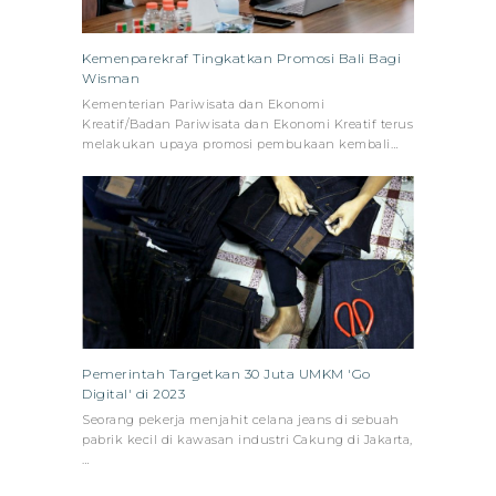
Kemenparekraf Tingkatkan Promosi Bali Bagi
Wisman
Kementerian Pariwisata dan Ekonomi
Kreatif/Badan Pariwisata dan Ekonomi Kreatif terus
melakukan upaya promosi pembukaan kembali…
Pemerintah Targetkan 30 Juta UMKM 'Go
Digital' di 2023
Seorang pekerja menjahit celana jeans di sebuah
pabrik kecil di kawasan industri Cakung di Jakarta,
…