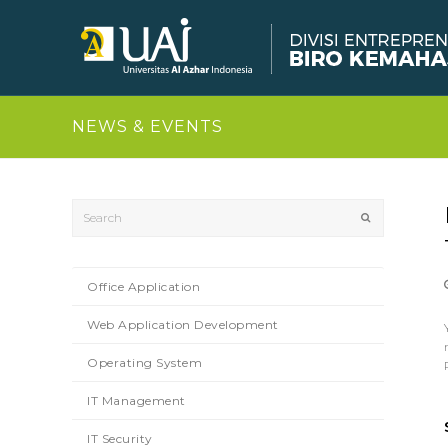
NEWS & EVENTS
Search
Submit
Office Application
Web Application Development
Operating System
IT Management
IT Security