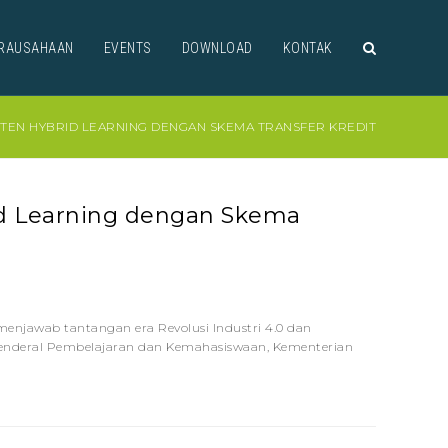
RAUSAHAAN
EVENTS
DOWNLOAD
KONTAK
EN HYBRID LEARNING DENGAN SKEMA TRANSFER KREDIT
 Learning dengan Skema
enjawab tantangan era Revolusi Industri 4.0 dan
Jenderal Pembelajaran dan Kemahasiswaan, Kementerian