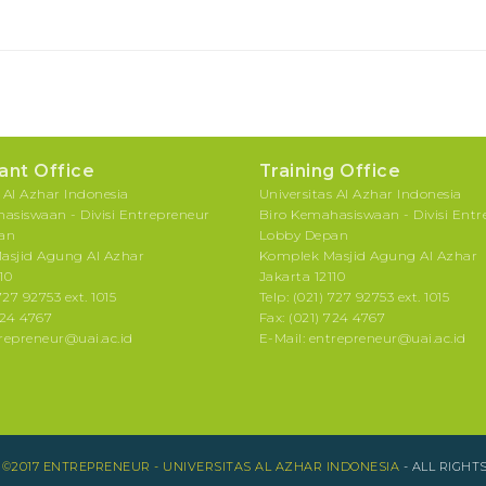
ant Office
Training Office
s Al Azhar Indonesia
Universitas Al Azhar Indonesia
asiswaan - Divisi Entrepreneur
Biro Kemahasiswaan - Divisi Ent
an
Lobby Depan
asjid Agung Al Azhar
Komplek Masjid Agung Al Azhar
10
Jakarta 12110
727 92753 ext. 1015
Telp: (021) 727 92753 ext. 1015
724 4767
Fax: (021) 724 4767
trepreneur@uai.ac.id
E-Mail: entrepreneur@uai.ac.id
T
©2017 ENTREPRENEUR - UNIVERSITAS AL AZHAR INDONESIA
- ALL RIGHT