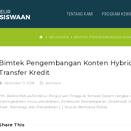
TENTANG KAMI
PROGRAM KEWI
BELMAWA
BIMTEK PENGEMBANGAN KONT
Bimtek Pengembangan Konten Hybrid
Transfer Kredit
December 11, 2018
belmawa
Yth. Rektor/Ketua/Direktur Perguruan Tinggi di Tempat Dalam rangka m
meningkatkan mutu pendidikan, Direktorat Pembelajaran, Direktorat 
Riset, Teknologi, dan Pendidikan […] Source: Belmawa Ristek
Share This