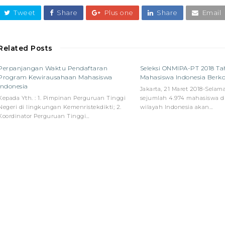
Tweet
Share
Plus one
Share
Email
Related Posts
Perpanjangan Waktu Pendaftaran
Seleksi ONMIPA-PT 2018 Tah
Program Kewirausahaan Mahasiswa
Mahasiswa Indonesia Berk
Indonesia
Jakarta, 21 Maret 2018-Selama
Kepada Yth. : 1. Pimpinan Perguruan Tinggi
sejumlah 4.974 mahasiswa d
Negeri di lingkungan Kemenristekdikti; 2.
wilayah Indonesia akan…
Koordinator Perguruan Tinggi…