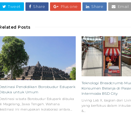
Tweet
Share
Plus one
Share
Email
Related Posts
Teknologi Breadcrumb M
Destinasi Pendidikan Borobudur Edupark
Konsumen Belanja di Pasa
Dibuka untuk Umum
Intermoda BSD City
Destinasi wisata Borobudur Edupark dibuka
Living Lab X, bagian dari Liv
di Magelang, Jawa Tengah. Wahana
yang berfokus dalam inkuba
destinasi ini merupakan kolaborasi antara…
&…