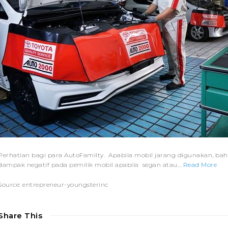
Perhatian bagi para AutoFamilty. Apabila mobil jarang digunakan, bah
dampak negatif pada pemilik mobil apabila segan atau…
Read More
Source: entrepreneur-youngsterinc
Share This