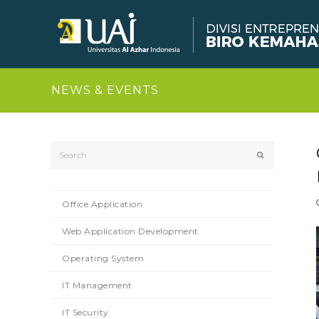
NEWS & EVENTS
Search
Submit
Office Application
Web Application Development
Operating System
IT Management
IT Security