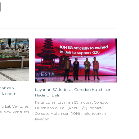
udahkan
Layanan 5G Indosat Ooredoo Hutchison
r Modern
Hadir di Bali
Peluncuran Layanan 5G Indosat Ooredoo
ing Lab Ventures
Hutchison di Bali (Rabu, 3/8) Indosat
si New Ventures
Ooredoo Hutchison (IOH) meluncurkan
layanan…