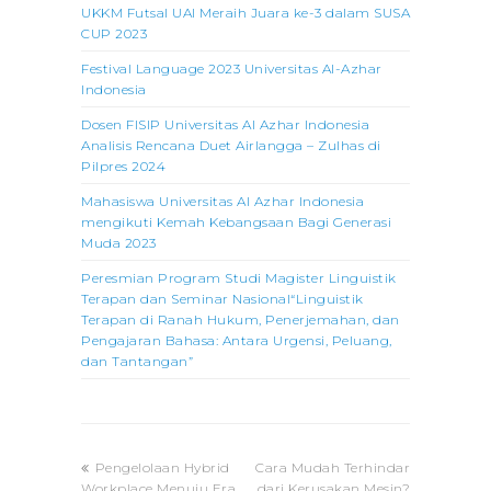
UKKM Futsal UAI Meraih Juara ke-3 dalam SUSA
CUP 2023
Festival Language 2023 Universitas Al-Azhar
Indonesia
Dosen FISIP Universitas Al Azhar Indonesia
Analisis Rencana Duet Airlangga – Zulhas di
Pilpres 2024
Mahasiswa Universitas Al Azhar Indonesia
mengikuti Kemah Kebangsaan Bagi Generasi
Muda 2023
Peresmian Program Studi Magister Linguistik
Terapan dan Seminar Nasional“Linguistik
Terapan di Ranah Hukum, Penerjemahan, dan
Pengajaran Bahasa: Antara Urgensi, Peluang,
dan Tantangan”
previous
next
Pengelolaan Hybrid
Cara Mudah Terhindar
post:
post:
Workplace Menuju Era
dari Kerusakan Mesin?