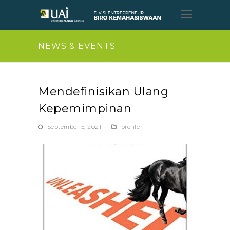
Open
Mobil
Menu
NEWS & EVENTS
Mendefinisikan Ulang
Kepemimpinan
September 5, 2021
profile