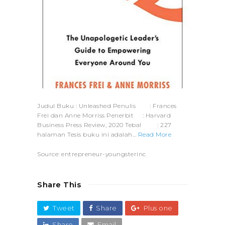
Judul Buku : Unleashed Penulis : Frances
Frei dan Anne Morriss Penerbit : Harvard
Business Press Review, 2020 Tebal : 227
halaman Tesis buku ini adalah…
Read More
Source: entrepreneur-youngsterinc
Share This
Tweet
Share
Plus one
Share
Email