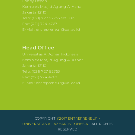
Lobby Depan
Komplek Masjid Agung Al Azhar
Jakarta 12110
Telp: (021) 727 92753 ext. 1015
Fax: (021) 724 4767
E-Mail: entrepreneur@uai.ac.id
Head Office
Universitas Al Azhar Indonesia
Komplek Masjid Agung Al Azhar
Jakarta 12110
Telp: (021) 727 92753
Fax: (021) 724 4767
E-Mail: entrepreneur@uai.ac.id
COPYRIGHT
©2017 ENTREPRENEUR -
UNIVERSITAS AL AZHAR INDONESIA
- ALL RIGHTS
RESERVED