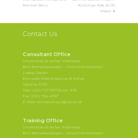
Normal Baru
Kuncinya Ada di Oli
Mesin
Contact Us
Consultant Office
Universitas Al Azhar Indonesia
Biro Kemahasiswaan - Divisi Entrepreneur
Lobby Depan
Komplek Masjid Agung Al Azhar
Jakarta 12110
Telp: (021) 727 92753 ext. 1015
Fax: (021) 724 4767
E-Mail: entrepreneur@uai.ac.id
Training Office
Universitas Al Azhar Indonesia
Biro Kemahasiswaan - Divisi Entrepreneur