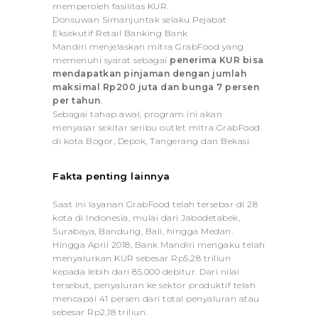
memperoleh fasilitas KUR.
Donsuwan Simanjuntak selaku Pejabat
Eksekutif Retail Banking Bank
Mandiri menjelaskan mitra GrabFood yang
memenuhi syarat sebagai
penerima KUR bisa
mendapatkan pinjaman dengan jumlah
maksimal Rp200 juta dan bunga 7 persen
per tahun
.
Sebagai tahap awal, program ini akan
menyasar sekitar seribu
outlet
mitra GrabFood
di kota Bogor, Depok, Tangerang dan Bekasi.
Fakta penting lainnya
Saat ini layanan GrabFood telah tersebar di 28
kota di Indonesia, mulai dari Jabodetabek,
Surabaya, Bandung, Bali, hingga Medan.
Hingga April 2018, Bank Mandiri mengaku telah
menyalurkan KUR sebesar Rp5,28 triliun
kepada lebih dari 85.000 debitur. Dari nilai
tersebut, penyaluran ke sektor produktif telah
mencapai 41 persen dari total penyaluran atau
sebesar Rp2,18 triliun.