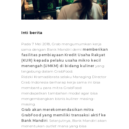
Inti berita
Pada 7 Mei 2018, Grab mengumumkan kerja
sama dengan Bank Mandiri demi
memberikan
fasilitas pembiayaan Kredit Usaha Rakyat
(KUR) kepada pelaku usaha mikro kecil
menengah (UMKM) di bidang kuliner
yang
tergabung dalam GrabFood.
Ridzki Kramadibrata selaku Managing Director
Grab Indonesia berharap kerja sama ini bisa
membantu para mitra GrabFood
mendapatkan tambahan modal agar bisa
mengembangkan bisnis kuliner masing-
masing.
Grab akan merekomendasikan mitra
GrabFood yang memiliki transaksi aktif ke
Bank Mandiri
.
Selanjutnya, Bank Mandiri akan
menentukan
outlet
mana yang bisa