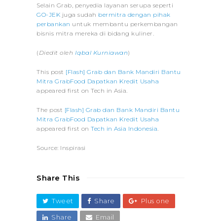
Selain Grab, penyedia layanan serupa seperti
GO-JEK
juga sudah
bermitra dengan pihak
perbankan
untuk membantu perkembangan
bisnis mitra mereka di bidang kuliner.
(
Diedit oleh
Iqbal Kurniawan
)
This post
[Flash] Grab dan Bank Mandiri Bantu
Mitra GrabFood Dapatkan Kredit Usaha
appeared first on Tech in Asia.
The post
[Flash] Grab dan Bank Mandiri Bantu
Mitra GrabFood Dapatkan Kredit Usaha
appeared first on
Tech in Asia Indonesia
.
Source: Inspirasi
Share This
Tweet
Share
Plus one
Share
Email