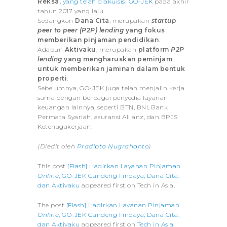
Reksa,
yang telah diakuisisi GO-JEK
pada akhir
tahun 2017 yang lalu.
Sedangkan
Dana Cita
, merupakan
startup
peer to peer (P2P) lending
yang fokus
memberikan pinjaman pendidikan
.
Adapun
Aktivaku
, merupakan
platform
P2P
lending
yang mengharuskan peminjam
untuk memberikan jaminan dalam bentuk
properti
.
Sebelumnya, GO-JEK juga telah menjalin kerja
sama dengan berbagai penyedia layanan
keuangan lainnya, seperti BTN, BNI, Bank
Permata Syariah, asuransi Allianz, dan BPJS
Ketenagakerjaan.
(Diedit oleh
Pradipta Nugrahanto
)
This post
[Flash] Hadirkan Layanan Pinjaman
Online
, GO-JEK Gandeng Findaya, Dana Cita,
dan Aktivaku
appeared first on Tech in Asia.
The post
[Flash] Hadirkan Layanan Pinjaman
Online
, GO-JEK Gandeng Findaya, Dana Cita,
dan Aktivaku
appeared first on
Tech in Asia