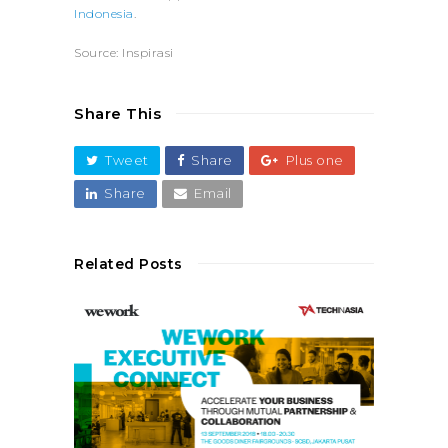
Indonesia
.
Source: Inspirasi
Share This
Tweet
Share
Plus one
Share
Email
Related Posts