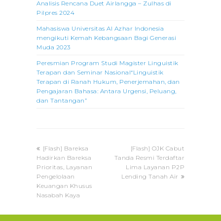
Analisis Rencana Duet Airlangga – Zulhas di
Pilpres 2024
Mahasiswa Universitas Al Azhar Indonesia
mengikuti Kemah Kebangsaan Bagi Generasi
Muda 2023
Peresmian Program Studi Magister Linguistik
Terapan dan Seminar Nasional“Linguistik
Terapan di Ranah Hukum, Penerjemahan, dan
Pengajaran Bahasa: Antara Urgensi, Peluang,
dan Tantangan”
previous
next
[Flash] Bareksa
[Flash] OJK Cabut
post:
post:
Hadirkan Bareksa
Tanda Resmi Terdaftar
Prioritas, Layanan
Lima Layanan P2P
Pengelolaan
Lending Tanah Air
Keuangan Khusus
Nasabah Kaya