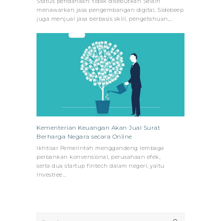
Status pendanaan: tidak disebutkan Selain
menawarkan jasa pengembangan digital, Sidebeep
juga menjual jasa berbasis skill, pengetahuan,…
Kementerian Keuangan Akan Jual Surat
Berharga Negara secara Online
Ikhtisar Pemerintah menggandeng lembaga
perbankan konvensional, perusahaan efek,
serta dua startup fintech dalam negeri, yaitu
Investree…
Search
Submit