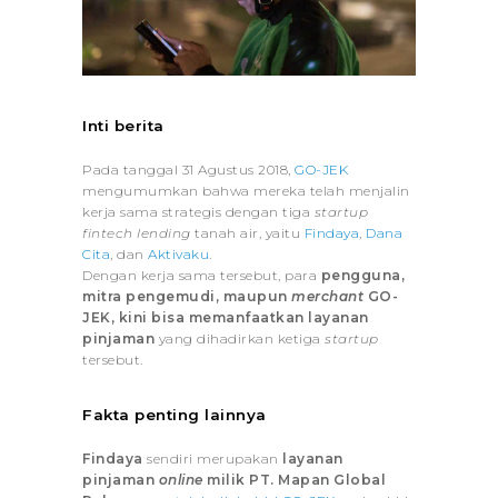
Inti berita
Pada tanggal 31 Agustus 2018,
GO-JEK
mengumumkan bahwa mereka telah menjalin
kerja sama strategis dengan tiga
startup
fintech lending
tanah air, yaitu
Findaya
,
Dana
Cita
, dan
Aktivaku
.
Dengan kerja sama tersebut, para
pengguna,
mitra pengemudi, maupun
merchant
GO-
JEK, kini bisa memanfaatkan layanan
pinjaman
yang dihadirkan ketiga
startup
tersebut.
Fakta penting lainnya
Findaya
sendiri merupakan
layanan
pinjaman
online
milik PT. Mapan Global