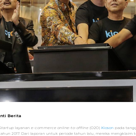
Inti Berita
Startup
layanan
e-commerce online-to-offline
(O2O)
Kioson
pada tangg
tahun 2017. Dari laporan untuk periode tahun lalu, mereka mengklaim 