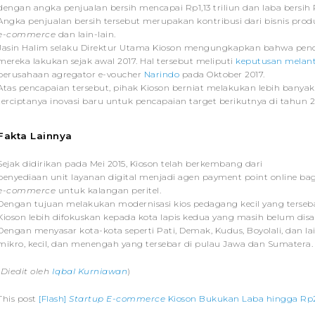
dengan angka penjualan bersih mencapai Rp1,13 triliun dan laba bersih R
Angka penjualan bersih tersebut merupakan kontribusi dari bisnis produk
e-commerce
dan lain-lain.
Jasin Halim selaku Direktur Utama Kioson mengungkapkan bahwa pencapa
mereka lakukan sejak awal 2017. Hal tersebut meliputi
keputusan melant
perusahaan agregator
e-voucher
Narindo
pada Oktober 2017.
Atas pencapaian tersebut, pihak Kioson berniat melakukan lebih banya
terciptanya inovasi baru untuk pencapaian target berikutnya di tahun 
Fakta Lainnya
Sejak didirikan pada Mei 2015, Kioson telah berkembang dari
penyediaan unit layanan digital menjadi agen
payment point online
bag
e-commerce
untuk kalangan peritel.
Dengan tujuan melakukan modernisasi kios pedagang kecil yang tersebar
Kioson lebih difokuskan kepada kota lapis kedua yang masih belum disa
Dengan menyasar kota-kota seperti Pati, Demak, Kudus, Boyolali, dan l
mikro, kecil, dan menengah yang tersebar di pulau Jawa dan Sumatera.
(
Diedit oleh
Iqbal Kurniawan
)
This post
[Flash]
Startup E-commerce
Kioson Bukukan Laba hingga Rp2,9