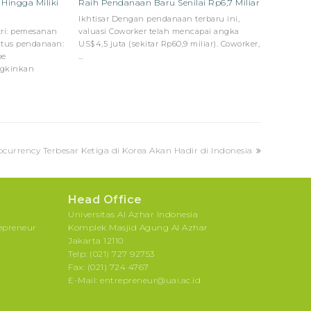
ingga Miliki
Raih Pendanaan Baru Senilai Rp6,7 Miliar
Ikhtisar Dengan pendanaan terbaru ini,
tri: pemesanan
valuasi Coworker telah mencapai angka
tatus pendanaan:
US$4,5 juta (sekitar Rp60,9 miliar). Coworker,
pe
…
ngkinkan
tocurrency Terbesar Ketiga di Korea Akan Hadir di Indonesia
Head Office
Universitas Al Azhar Indonesia
repreneur
Komplek Masjid Agung Al Azhar
Jakarta 12110
Telp: (021) 727 92753
Fax: (021) 724 4767
E-Mail: entrepreneur@uai.ac.id