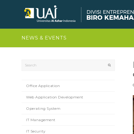
NEWS & EVENTS
Search
Submit
Office Application
Web Application Development
Operating System
IT Management
IT Security