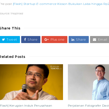
The post
[Flash]
Startup E-commerce
Kioson Bukukan Laba hingga Rp2,9
Source: Inspirasi
Share This
Tweet
Share
Plus one
Share
Email
Related Posts
[Flash] Kerugian Induk Perusahaan
Perjalanan Fotografer Dav