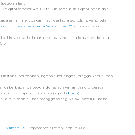
p2,93 miliar.
 digital sebesar Rp1,09 triliun serta bisnis gabungan dari
ian ini merupakan hasil dari strategi bisnis yang telah
ai di bursa saham pada September 2017
dan akuisisi
k lagi kolaborasi di masa mendatang sekaligus mendorong
2018
i instansi perbankan, layanan keuangan, hingga kebutuhan
 di berbagai pelosok Indonesia, layanan yang diberikan
sar oleh kompetitor mereka (seperti
Kudo
).
ain-lain, Kioson sukses menggandeng 30.000 pemilik usaha
 Miliar di 2017
appeared first on Tech in Asia.