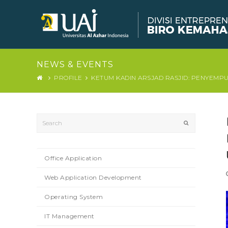
NEWS & EVENTS
PROFILE
KETUM KADIN ARSJAD RASJID: PENYEMP
Search
Submit
Office Application
Web Application Development
Operating System
IT Management