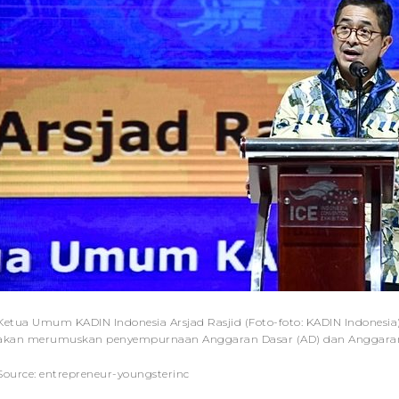
Ketua Umum KADIN Indonesia Arsjad Rasjid (Foto-foto: KADIN Indonesi
akan merumuskan penyempurnaan Anggaran Dasar (AD) dan Angga
Source: entrepreneur-youngsterinc