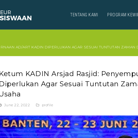
TENTANG KAMI
PROGRAM KEWI
URNAAN AD/ART KADIN DIPERLUKAN AGAR SESUAI TUNTUTAN ZAMA
Ketum KADIN Arsjad Rasjid: Penyem
Diperlukan Agar Sesuai Tuntutan Za
Usaha
June 22, 2022
profile