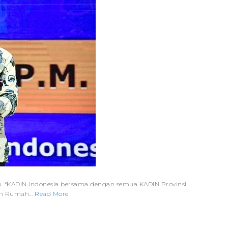
a). “KADIN Indonesia bersama dengan semua KADIN Provinsi
ran Rumah…
Read More