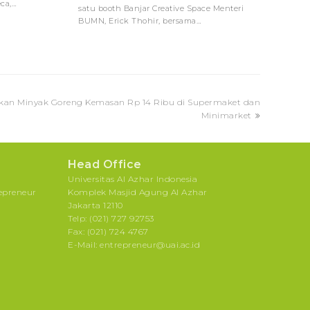
ca,…
satu booth Banjar Creative Space Menteri
BUMN, Erick Thohir, bersama…
ikan Minyak Goreng Kemasan Rp 14 Ribu di Supermaket dan
Minimarket
Head Office
Universitas Al Azhar Indonesia
repreneur
Komplek Masjid Agung Al Azhar
Jakarta 12110
Telp: (021) 727 92753
Fax: (021) 724 4767
E-Mail: entrepreneur@uai.ac.id