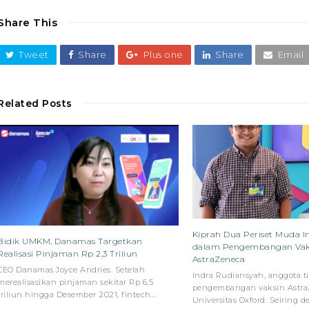
Share This
Tweet
Share
Plus one
Share
Email
Related Posts
Kiprah Dua Periset Muda I
Bidik UMKM, Danamas Targetkan
dalam Pengembangan Vak
Realisasi Pinjaman Rp 2,3 Triliun
AstraZeneca
CEO Danamas Joyce Andries. Setelah
Indra Rudiansyah, anggota t
merealisasikan pinjaman sekitar Rp 6,5
pengembangan vaksin Astr
triliun hingga Desember 2021, fintech…
Universitas Oxford. Seiring