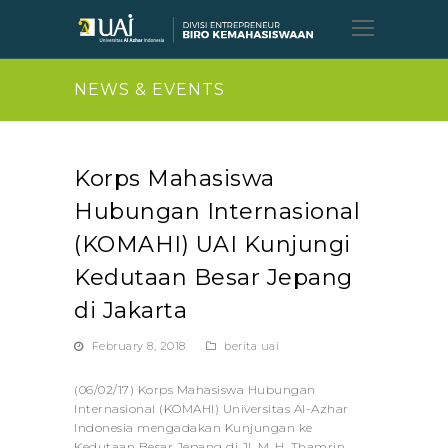
Open
Mobil
Menu
NEWS & EVENTS
Korps Mahasiswa
Hubungan Internasional
(KOMAHI) UAI Kunjungi
Kedutaan Besar Jepang
di Jakarta
February 8, 2018
berita uai
(06/02/17) Korps Mahasiswa Hubungan
Internasional (KOMAHI) Universitas Al-Azhar
Indonesia mengadakan Kunjungan ke
Kedutaan Besar Jepang di Jl. M. H. Thamrin,