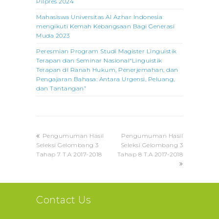
Pilpres 2024
Mahasiswa Universitas Al Azhar Indonesia
mengikuti Kemah Kebangsaan Bagi Generasi
Muda 2023
Peresmian Program Studi Magister Linguistik
Terapan dan Seminar Nasional“Linguistik
Terapan di Ranah Hukum, Penerjemahan, dan
Pengajaran Bahasa: Antara Urgensi, Peluang,
dan Tantangan”
previous
next
Pengumuman Hasil
Pengumuman Hasil
post:
post:
Seleksi Gelombang 3
Seleksi Gelombang 3
Tahap 7 T.A 2017-2018
Tahap 8 T.A 2017-2018
Contact Us