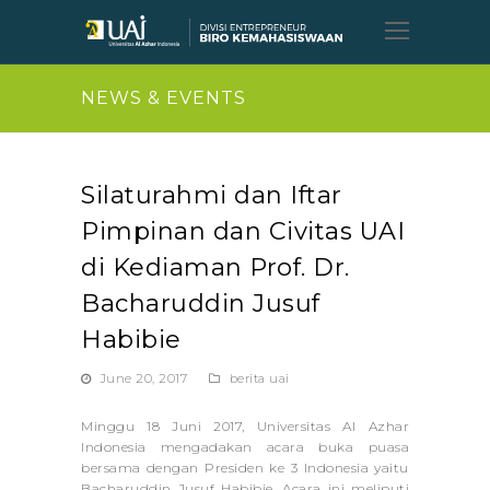
Open
Mobil
Menu
NEWS & EVENTS
Silaturahmi dan Iftar
Pimpinan dan Civitas UAI
di Kediaman Prof. Dr.
Bacharuddin Jusuf
Habibie
June 20, 2017
berita uai
Minggu 18 Juni 2017, Universitas Al Azhar
Indonesia mengadakan acara buka puasa
bersama dengan Presiden ke 3 Indonesia yaitu
Bacharuddin Jusuf Habibie. Acara ini meliputi