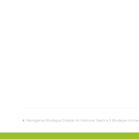
previous
Mengenal Budaya Global di Festival Sastra 5 Budaya Univer
post: