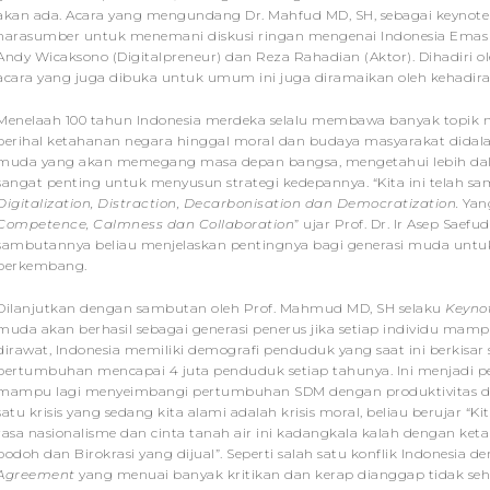
akan ada. Acara yang mengundang Dr. Mahfud MD, SH, sebagai keynote
narasumber untuk menemani diskusi ringan mengenai Indonesia Emas 2045
Andy Wicaksono (Digitalpreneur) dan Reza Rahadian (Aktor). Dihadiri ole
acara yang juga dibuka untuk umum ini juga diramaikan oleh kehadir
Menelaah 100 tahun Indonesia merdeka selalu membawa banyak topik 
perihal ketahanan negara hinggal moral dan budaya masyarakat didalam
muda yang akan memegang masa depan bangsa, mengetahui lebih dala
sangat penting untuk menyusun strategi kedepannya. “Kita ini telah s
Digitalization, Distraction, Decarbonisation dan Democratization.
Yang
Competence, Calmness dan Collaboration
” ujar Prof. Dr. Ir Asep Saef
sambutannya beliau menjelaskan pentingnya bagi generasi muda untuk
berkembang.
Dilanjutkan dengan sambutan oleh Prof. Mahmud MD, SH selaku
Keyno
muda akan berhasil sebagai generasi penerus jika setiap individu ma
dirawat, Indonesia memiliki demografi penduduk yang saat ini berkisa
pertumbuhan mencapai 4 juta penduduk setiap tahunya. Ini menjadi pe
mampu lagi menyeimbangi pertumbuhan SDM dengan produktivitas dan
satu krisis yang sedang kita alami adalah krisis moral, beliau berujar 
rasa nasionalisme dan cinta tanah air ini kadangkala kalah dengan keta
bodoh dan Birokrasi yang dijual”. Seperti salah satu konflik Indonesi
Agreement
yang menuai banyak kritikan dan kerap dianggap tidak se