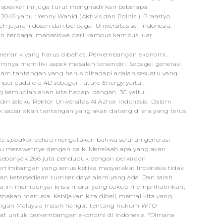
 speaker ini juga turut menghadirkan beberapa
 yaitu : Yenny Wahid (Aktivis dan Politisi), Prasetyo
h jajaran dosen dari berbagai Universitas se- Indonesia,
an berbagai mahasiswa dari kampus kampus luar.
menarik yang harus dibahas. Perkembangan ekonomi,
nya memiliki aspek masalah tersendiri. Sebagai generasi
m tantangan yang harus dihadapi adalah sesuatu yang
ampai pada era 4D sebagai Future
Energy
yaitu :
 kemudian akan kita hadapi dengan 3C yaitu :
uddin selaku Rektor Universitas Al Azhar Indonesia. Dalam
 sadar akan tantangan yang akan datang di era yang terus
te speaker
beliau mengatakan bahwa seluruh generasi
mpu merawatnya dengan baik. Menelaah apa yang akan
r sebanyak 266 juta penduduk dengan perkiraan
rtimbangan yang serius ketika masyarakat Indonesia tidak
 ketersediaan sumber daya alam yang ada. Dan salah
“Kita ini mempunyai krisis moral yang cukup memprihatinkan,
makan manusia. Kebijakan kita dibeli, mental kita yang
a dengan Malaysia masih hangat tentang hukum
WTO
hat untuk perkembangan ekonomi di Indonesia. “Dimana