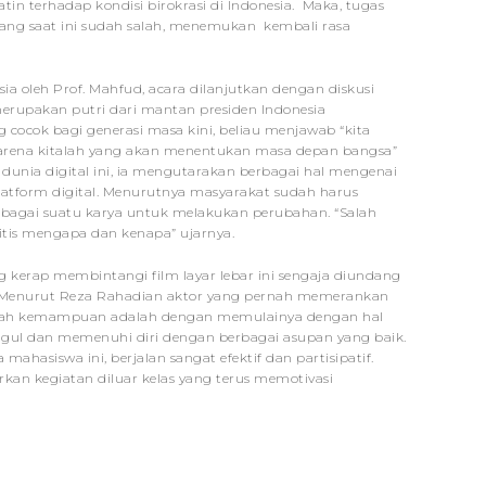
tin terhadap kondisi birokrasi di Indonesia. Maka, tugas
ang saat ini sudah salah, menemukan kembali rasa
 oleh Prof. Mahfud, acara dilanjutkan dengan diskusi
erupakan putri dari mantan presiden Indonesia
cocok bagi generasi masa kini, beliau menjawab “kita
arena kitalah yang akan menentukan masa depan bangsa”
dunia digital ini, ia mengutarakan berbagai hal mengenai
atform digital. Menurutnya masyarakat sudah harus
sebagai suatu karya untuk melakukan perubahan. “Salah
itis mengapa dan kenapa” ujarnya.
g kerap membintangi film layar lebar ini sengaja diundang
. Menurut Reza Rahadian aktor yang pernah memerankan
engasah kemampuan adalah dengan memulainya dengan hal
unggul dan memenuhi diri dengan berbagai asupan yang baik.
ahasiswa ini, berjalan sangat efektif dan partisipatif.
n kegiatan diluar kelas yang terus memotivasi