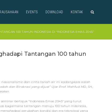
RAUSAHAAN
EVENTS
DOWNLOAD
KONTAK
NGAN 100 TAHUN INDONESIA DI “INDONESIA EMAS 2045”
hadapi Tantangan 100 tahun
 nasionalisme dan cinta tanah air ini kadangkala kalah
doh dan Birokrasi yang dijual” Ujar Prof. Mahfud MD, SH,
eaker.
n seminar bertajuk “Indonesia Emas 2045” yang turut
as bagaimana tantangan menuju 100 tahun Indonesia,
k menghadapi perubahan kondisi dan era teknologi yang