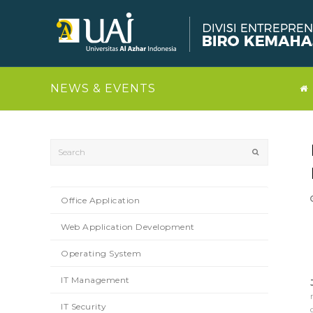
NEWS & EVENTS
Search
Submit
Office Application
Web Application Development
Operating System
IT Management
IT Security