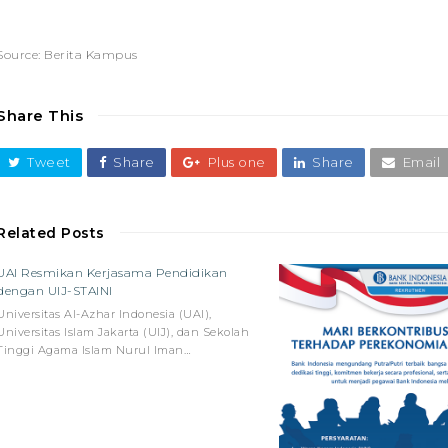
Source: Berita Kampus
Share This
Tweet
Share
Plus one
Share
Email
Related Posts
UAI Resmikan Kerjasama Pendidikan
dengan UIJ-STAINI
Universitas Al-Azhar Indonesia (UAI),
Universitas Islam Jakarta (UIJ), dan Sekolah
Tinggi Agama Islam Nurul Iman…