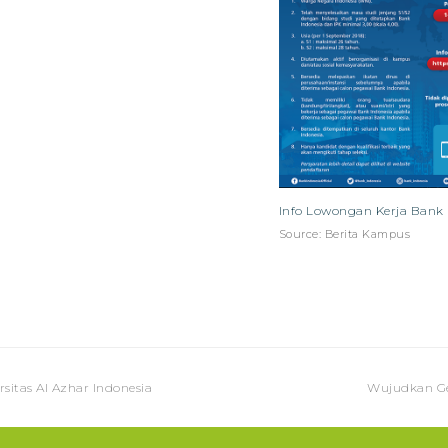
Info Lowongan Kerja Bank 
Source: Berita Kampus
next
sitas Al Azhar Indonesia
Wujudkan Ge
post: