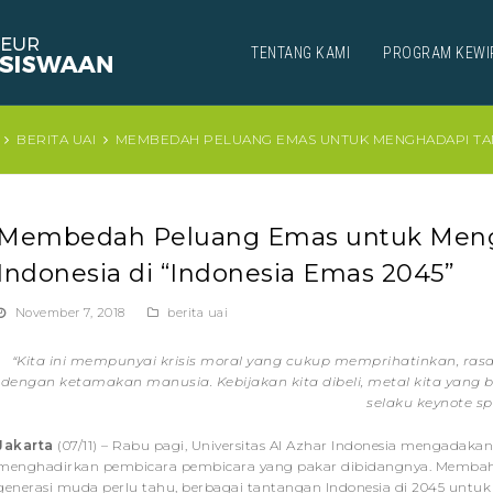
TENTANG KAMI
PROGRAM KEWI
BERITA UAI
MEMBEDAH PELUANG EMAS UNTUK MENGHADAPI TANTA
Membedah Peluang Emas untuk Meng
Indonesia di “Indonesia Emas 2045”
November 7, 2018
berita uai
“Kita ini mempunyai krisis moral yang cukup memprihatinkan, rasa
dengan ketamakan manusia. Kebijakan kita dibeli, metal kita yang bo
selaku keynote sp
Jakarta
(07/11) – Rabu pagi, Universitas Al Azhar Indonesia mengadaka
menghadirkan pembicara pembicara yang pakar dibidangnya. Membah
generasi muda perlu tahu, berbagai tantangan Indonesia di 2045 untu