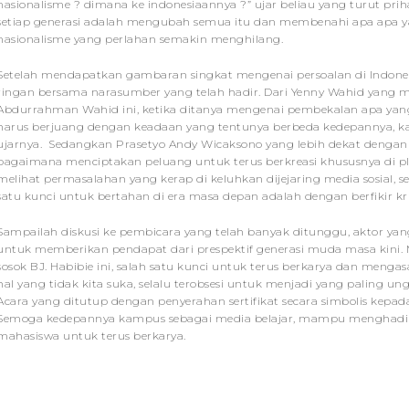
nasionalisme ? dimana ke indonesiaannya ?” ujar beliau yang turut priha
setiap generasi adalah mengubah semua itu dan membenahi apa apa y
nasionalisme yang perlahan semakin menghilang.
Setelah mendapatkan gambaran singkat mengenai persoalan di Indonesia
ringan bersama narasumber yang telah hadir. Dari Yenny Wahid yang m
Abdurrahman Wahid ini, ketika ditanya mengenai pembekalan apa yang 
harus berjuang dengan keadaan yang tentunya berbeda kedepannya, k
ujarnya. Sedangkan Prasetyo Andy Wicaksono yang lebih dekat dengan 
bagaimana menciptakan peluang untuk terus berkreasi khususnya di pl
melihat permasalahan yang kerap di keluhkan dijejaring media sosial, 
satu kunci untuk bertahan di era masa depan adalah dengan berfikir kr
Sampailah diskusi ke pembicara yang telah banyak ditunggu, aktor yan
untuk memberikan pendapat dari prespektif generasi muda masa kini
sosok BJ. Habibie ini, salah satu kunci untuk terus berkarya dan m
hal yang tidak kita suka, selalu terobsesi untuk menjadi yang paling 
Acara yang ditutup dengan penyerahan sertifikat secara simbolis kepada m
Semoga kedepannya kampus sebagai media belajar, mampu menghadirka
mahasiswa untuk terus berkarya.