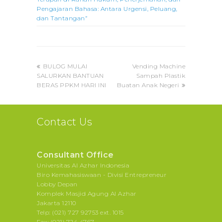
Pengajaran Bahasa: Antara Urgensi, Peluang,
dan Tantangan”
previous
next
BULOG MULAI
Vending Machine
post:
post:
SALURKAN BANTUAN
Sampah Plastik
BERAS PPKM HARI INI
Buatan Anak Negeri
Contact Us
Consultant Office
Universitas Al Azhar Indonesia
Biro Kemahasiswaan - Divisi Entrepreneur
Lobby Depan
Komplek Masjid Agung Al Azhar
Jakarta 12110
Telp: (021) 727 92753 ext. 1015
Fax: (021) 724 4767