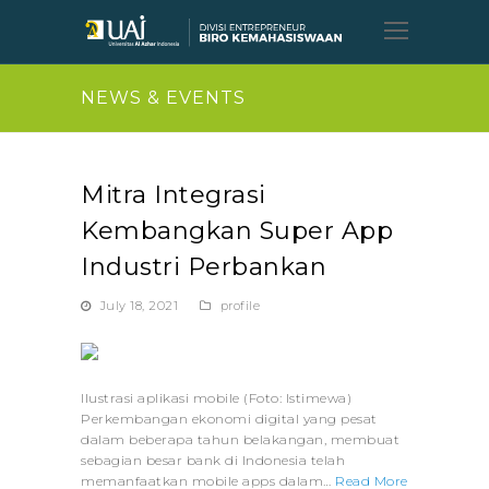
Open
Mobil
Menu
NEWS & EVENTS
Mitra Integrasi
Kembangkan Super App
Industri Perbankan
July 18, 2021
profile
Ilustrasi aplikasi mobile (Foto: Istimewa)
Perkembangan ekonomi digital yang pesat
dalam beberapa tahun belakangan, membuat
sebagian besar bank di Indonesia telah
memanfaatkan mobile apps dalam…
Read More