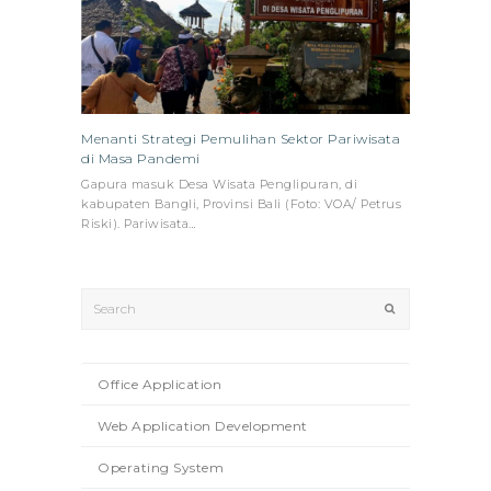
Menanti Strategi Pemulihan Sektor Pariwisata
di Masa Pandemi
Gapura masuk Desa Wisata Penglipuran, di
kabupaten Bangli, Provinsi Bali (Foto: VOA/ Petrus
Riski). Pariwisata…
Search
Submit
Office Application
Web Application Development
Operating System