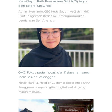
KedaiSayur Raih Pendanaan Seri A Dipimpin
oleh Kejora-SBI Orbit
Adrian Hernanto, CEO KedaiSayur (ke-2 dari kiri)
Startup agritech KedaiSayur mengumumkan
pendanaan Seri A yang…
OVO, Fokus pada Inovasi dan Pelayanan yang
Memuaskan Pelanggan
Novie Marlika, Head of Customer Experience OVO
Pengguna dompet digital (digital wallet) yang
makin meluas…