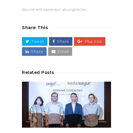
Source: entrepreneur-youngsterinc
Share This
Tweet
Share
Plus one
Share
Email
Related Posts