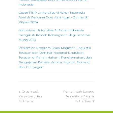
Indonesia
Dosen FISIP Universitas Al Azhar Indonesia
Analisis Rencana Duet Airlangga – Zulhas di
Pilpres 2024
Mahasiswa Universitas Al Azhar Indonesia
mengikuti Kemah Kebangsaan Bagi Generasi
Muda 2023
Peresmian Program Studi Magister Linguistik
Terapan dan Seminar Nasional“Linguistik
Terapan di Ranah Hukum, Penerjemahan, dan
Pengajaran Bahasa: Antara Urgensi, Peluang,
dan Tantangan”
previous
next
Organisasi,
Pemerintah Larang
post:
post:
Karyawan, dan
Sementara Ekspor
Metaverse
Batu Bara