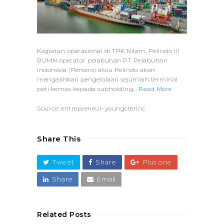
Kegiatan operasional di TPK Nilam, Pelindo III
BUMN operator pelabuhan PT Pelabuhan
Indonesia (Persero) atau Pelindo akan
mengalihkan pengelolaan sejumlah terminal
peti kemas kepada subholding…
Read More
Source: entrepreneur-youngsterinc
Share This
Tweet
Share
Plus one
Share
Email
Related Posts