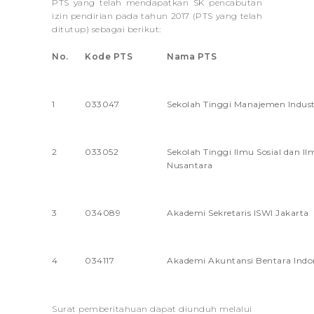
PTS yang telah mendapatkan SK pencabutan
izin pendirian pada tahun 2017 (PTS yang telah
ditutup) sebagai berikut:
No.
Kode PTS
Nama PTS
1
033047
Sekolah Tinggi Manajemen Indust
2
033052
Sekolah Tinggi Ilmu Sosial dan Il
Nusantara
3
034089
Akademi Sekretaris ISWI Jakarta
4
034117
Akademi Akuntansi Bentara Indo
Surat pemberitahuan dapat diunduh melalui