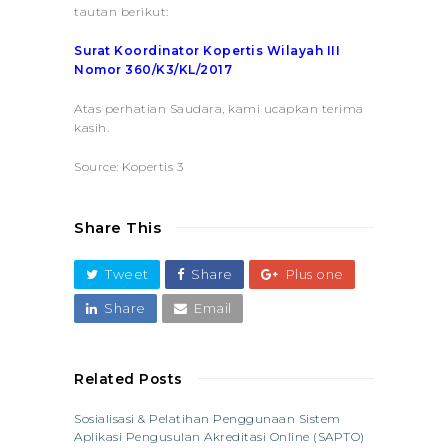
tautan berikut:
Surat Koordinator Kopertis Wilayah III
Nomor 360/K3/KL/2017
Atas perhatian Saudara, kami ucapkan terima
kasih.
Source: Kopertis 3
Share This
Tweet
Share
Plus one
Share
Email
Related Posts
Sosialisasi & Pelatihan Penggunaan Sistem
Aplikasi Pengusulan Akreditasi Online (SAPTO)