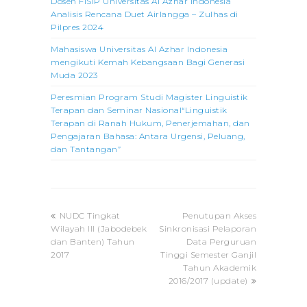
Dosen FISIP Universitas Al Azhar Indonesia
Analisis Rencana Duet Airlangga – Zulhas di
Pilpres 2024
Mahasiswa Universitas Al Azhar Indonesia
mengikuti Kemah Kebangsaan Bagi Generasi
Muda 2023
Peresmian Program Studi Magister Linguistik
Terapan dan Seminar Nasional“Linguistik
Terapan di Ranah Hukum, Penerjemahan, dan
Pengajaran Bahasa: Antara Urgensi, Peluang,
dan Tantangan”
previous
next
NUDC Tingkat
Penutupan Akses
post:
post:
Wilayah III (Jabodebek
Sinkronisasi Pelaporan
dan Banten) Tahun
Data Perguruan
2017
Tinggi Semester Ganjil
Tahun Akademik
2016/2017 (update)