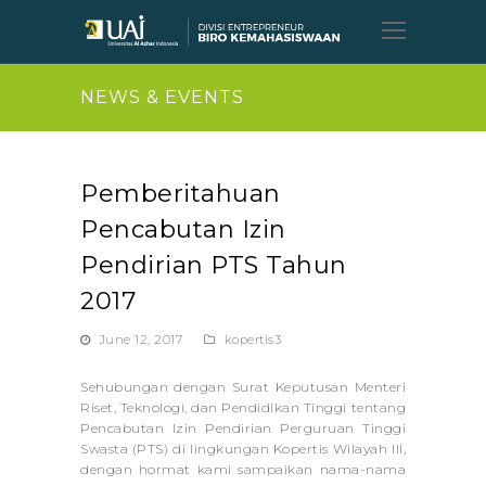
Open
Mobil
Menu
NEWS & EVENTS
Pemberitahuan
Pencabutan Izin
Pendirian PTS Tahun
2017
June 12, 2017
kopertis3
Sehubungan dengan Surat Keputusan Menteri
Riset, Teknologi, dan Pendidikan Tinggi tentang
Pencabutan Izin Pendirian Perguruan Tinggi
Swasta (PTS) di lingkungan Kopertis Wilayah III,
dengan hormat kami sampaikan nama-nama