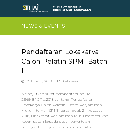
Open
Mobil
Menu
NEWS & EVENTS
Pendaftaran Lokakarya
Calon Pelatih SPMI Batch
II
October 5, 2018
belmawa
Melanjutkan surat pemberitahuan No.
2645/B4.2.TU.2018 tentang Pendaftaran
Lokakarya Calon Pelatih Sistem Penjaminan
Mutu Internal (SPMI) tertanggaL 24 Agustus
2018, Direktorat Penjaminan Mutu memberikan
kesempatan kepada dosen yang telah
mengikuti penyusunan dokumen SPMI […]