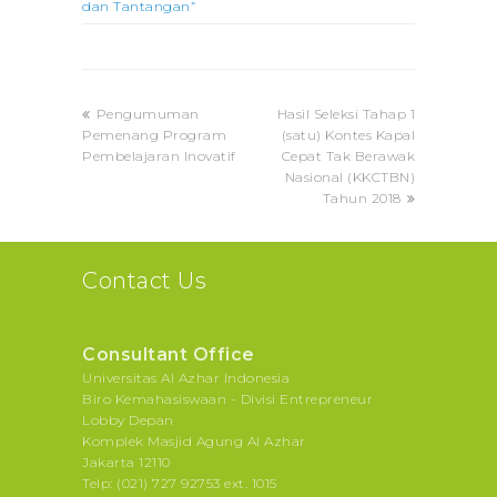
dan Tantangan”
previous
next
Pengumuman
Hasil Seleksi Tahap 1
post:
post:
Pemenang Program
(satu) Kontes Kapal
Pembelajaran Inovatif
Cepat Tak Berawak
Nasional (KKCTBN)
Tahun 2018
Contact Us
Consultant Office
Universitas Al Azhar Indonesia
Biro Kemahasiswaan - Divisi Entrepreneur
Lobby Depan
Komplek Masjid Agung Al Azhar
Jakarta 12110
Telp: (021) 727 92753 ext. 1015