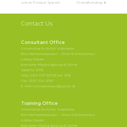
untuk Produk Syariah
Crowdfunding
Contact Us
Consultant Office
Universitas Al Azhar Indonesia
Biro Kemahasiswaan - Divisi Entrepreneur
Lobby Depan
Komplek Masjid Agung Al Azhar
Jakarta 12110
Telp: (021) 727 92753 ext. 1015
Fax: (021) 724 4767
E-Mail: entrepreneur@uai.ac.id
Training Office
Universitas Al Azhar Indonesia
Biro Kemahasiswaan - Divisi Entrepreneur
Lobby Depan
Komplek Masjid Agung Al Azhar