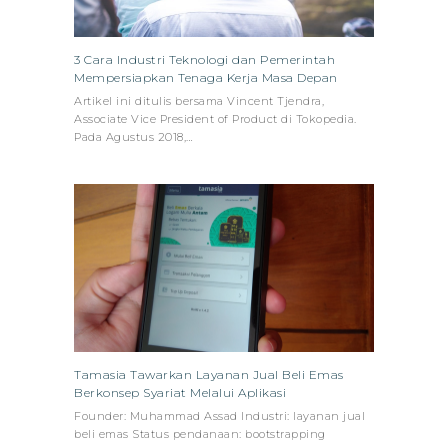
3 Cara Industri Teknologi dan Pemerintah
Mempersiapkan Tenaga Kerja Masa Depan
Artikel ini ditulis bersama Vincent Tjendra,
Associate Vice President of Product di Tokopedia.
Pada Agustus 2018,…
Tamasia Tawarkan Layanan Jual Beli Emas
Berkonsep Syariat Melalui Aplikasi
Founder: Muhammad Assad Industri: layanan jual
beli emas Status pendanaan: bootstrapping