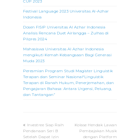
CUP 2023
Festival Language 2023 Universitas Al-Azhar
Indonesia
Dosen FISIP Universitas Al Azhar Indonesia
Analisis Rencana Duet Airlangga – Zulhas di
Pilpres 2024
Mahasiswa Universitas Al Azhar Indonesia
mengikuti Kemah Kebangsaan Bagi Generasi
Muda 2023
Peresmian Program Studi Magister Linguistik
Terapan dan Seminar Nasional“Linguistik
Terapan di Ranah Hukum, Penerjemahan, dan
Pengajaran Bahasa: Antara Urgensi, Peluang,
dan Tantangan”
previous
next
Investree Siap Raih
Kolase Hendak Lawan
post:
post:
Pendanaan Seri B
Pembajakan Musik
Setelah Dapat Izin
dengan Platform