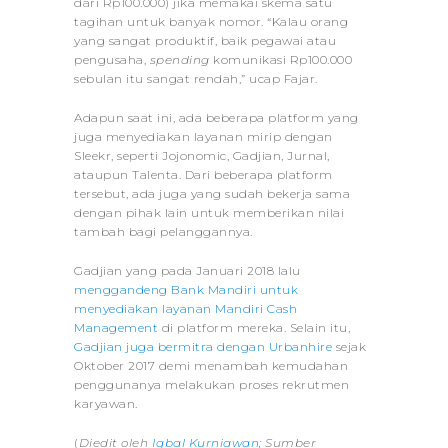
dari Rp100.000) jika memakai skema satu
tagihan untuk banyak nomor. “Kalau orang
yang sangat produktif, baik pegawai atau
pengusaha,
spending
komunikasi Rp100.000
sebulan itu sangat rendah,” ucap Fajar.
Adapun saat ini, ada beberapa platform yang
juga menyediakan layanan mirip dengan
Sleekr, seperti Jojonomic, Gadjian, Jurnal,
ataupun Talenta. Dari beberapa platform
tersebut, ada juga yang sudah bekerja sama
dengan pihak lain untuk memberikan nilai
tambah bagi pelanggannya.
Gadjian yang pada Januari 2018 lalu
menggandeng Bank Mandiri untuk
menyediakan layanan Mandiri Cash
Management
di platform mereka. Selain itu,
Gadjian juga bermitra dengan Urbanhire
sejak
Oktober 2017 demi menambah kemudahan
penggunanya melakukan proses rekrutmen
karyawan.
(
Diedit oleh
Iqbal Kurniawan
; Sumber