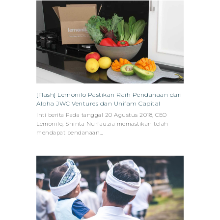
[Flash] Lemonilo Pastikan Raih Pendanaan dari
Alpha JWC Ventures dan Unifam Capital
Inti berita Pada tanggal 20 Agustus 2018, CEO
Lemonilo, Shinta Nurfauzia memastikan telah
mendapat pendanaan…