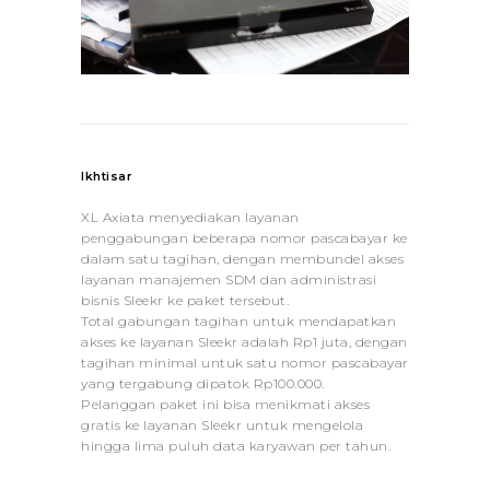
Ikhtisar
XL Axiata menyediakan layanan
penggabungan beberapa nomor pascabayar ke
dalam satu tagihan, dengan membundel akses
layanan manajemen SDM dan administrasi
bisnis Sleekr ke paket tersebut.
Total gabungan tagihan untuk mendapatkan
akses ke layanan Sleekr adalah Rp1 juta, dengan
tagihan minimal untuk satu nomor pascabayar
yang tergabung dipatok Rp100.000.
Pelanggan paket ini bisa menikmati akses
gratis ke layanan Sleekr untuk mengelola
hingga lima puluh data karyawan per tahun.