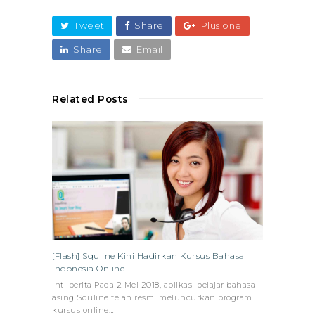
Tweet
Share
Plus one
Share
Email
Related Posts
[Flash] Squline Kini Hadirkan Kursus Bahasa
Indonesia Online
Inti berita Pada 2 Mei 2018, aplikasi belajar bahasa
asing Squline telah resmi meluncurkan program
kursus online…