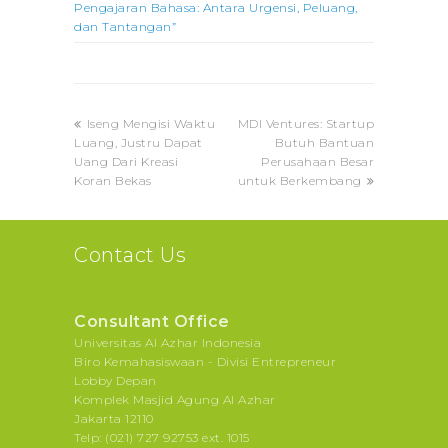
Pengajaran Bahasa: Antara Urgensi, Peluang,
dan Tantangan”
previous
next
Iseng Mengisi Waktu
MDI Ventures: Startup
post:
post:
Luang, Justru Dapat
Butuh Bantuan
Uang Dari Kreasi
Perusahaan Besar
Koran Bekas
untuk Berkembang
Contact Us
Consultant Office
Universitas Al Azhar Indonesia
Biro Kemahasiswaan - Divisi Entrepreneur
Lobby Depan
Komplek Masjid Agung Al Azhar
Jakarta 12110
Telp: (021) 727 92753 ext. 1015