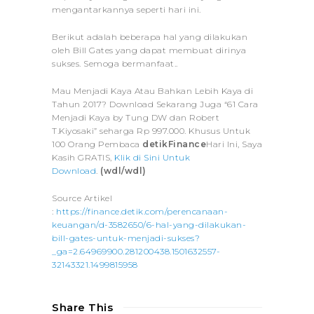
mengantarkannya seperti hari ini.
Berikut adalah beberapa hal yang dilakukan
oleh Bill Gates yang dapat membuat dirinya
sukses. Semoga bermanfaat..
Mau Menjadi Kaya Atau Bahkan Lebih Kaya di
Tahun 2017? Download Sekarang Juga “61 Cara
Menjadi Kaya by Tung DW dan Robert
T.Kiyosaki” seharga Rp 997.000. Khusus Untuk
100 Orang Pembaca
detikFinance
Hari Ini, Saya
Kasih GRATIS,
Klik di Sini Untuk
Download
.
(wdl/wdl)
Source Artikel
:
https://finance.detik.com/perencanaan-
keuangan/d-3582650/6-hal-yang-dilakukan-
bill-gates-untuk-menjadi-sukses?
_ga=2.64969900.281200438.1501632557-
32143321.1499815958
Share This